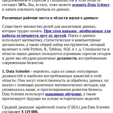
предложением и спросом у специалистов в этой области
составит
50%.
Вы, кстати, тоже можете
освоить Data Science
и начать извлекать прибыль из данных.
Различные рабочие места в области науки о данных:
Существует множество ролей для аналитиков данных,
которые трудно понять.
При этом навыки , необходимые для
работы отличаются друг от другой
. Наука о данных
использует математику, статистические и компьютерные
дисциплины, а также общий набор инструментов, который
включает в себя Python, R, Tableau, SQL и т. д. Специалисты в
области науки данных пользуются огромным спросом сегодня
и далее мы обсудим различные
должности,
востребованные
современным бизнесом:
1. Data Scientist –
вероятно, одна из самых популярных
должностей и наиболее востребованных вакансий в этой
области. Они несут ответственность за обработку данных, их
анализ с помощью различных математических методов, как
упоминалось выше, и прогнозирования развития бизнеса.
Data Scientist использует
машинное обучение,
а также
прогнозирует будущее на основе исторических моделей.
Средний диапазон заработной платы (США) для Data Scientist
составляет
$ 119 000.