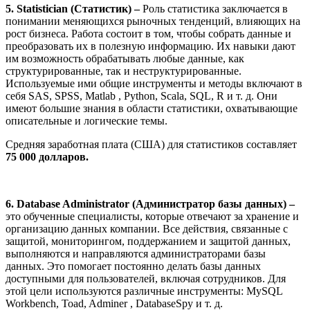
5. Statistician (Статистик) –
Роль статистика заключается в
понимании меняющихся рыночных тенденций, влияющих на
рост бизнеса. Работа состоит в том, чтобы собрать данные и
преобразовать их в полезную информацию. Их навыки дают
им возможность обрабатывать любые данные, как
структурированные, так и неструктурированные.
Используемые ими общие инструменты и методы включают в
себя SAS, SPSS, Matlab , Python, Scala, SQL, R и т. д. Они
имеют большие знания в области статистики, охватывающие
описательные и логические темы.
Средняя заработная плата (США) для статистиков составляет
75 000 долларов.
6. Database Administrator (Администратор базы данных) –
это обученные специалисты, которые отвечают за хранение и
организацию данных компании. Все действия, связанные с
защитой, мониторингом, поддержанием и защитой данных,
выполняются и направляются администраторами базы
данных. Это помогает постоянно делать базы данных
доступными для пользователей, включая сотрудников. Для
этой цели используются различные инструменты: MySQL
Workbench, Toad, Adminer , DatabaseSpy и т. д.