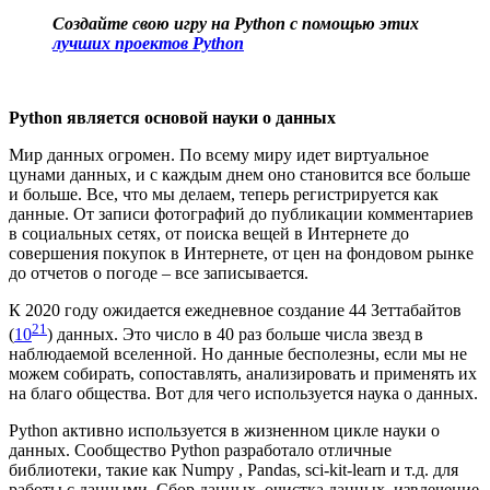
Создайте свою игру на Python с помощью этих
лучших проектов Python
Python является основой науки о данных
Мир данных огромен. По всему миру идет виртуальное
цунами данных, и с каждым днем ​​оно становится все больше
и больше. Все, что мы делаем, теперь регистрируется как
данные. От записи фотографий до публикации комментариев
в социальных сетях, от поиска вещей в Интернете до
совершения покупок в Интернете, от цен на фондовом рынке
до отчетов о погоде – все записывается.
К 2020 году ожидается ежедневное создание 44 Зеттабайтов
21
(
10
) данных. Это число в 40 раз больше числа звезд в
наблюдаемой вселенной. Но данные бесполезны, если мы не
можем собирать, сопоставлять, анализировать и применять их
на благо общества. Вот для чего используется наука о данных.
Python активно используется в жизненном цикле науки о
данных. Сообщество Python разработало отличные
библиотеки, такие как Numpy , Pandas, sci-kit-learn и т.д. для
работы с данными. Сбор данных, очистка данных, извлечение